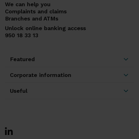
We can help you
Complaints and claims
Branches and ATMs
Unlock online banking access
950 18 33 13
Featured
Corporate information
Useful
Ir a Facebook
Ir a X-twitter
Ir a Instagram
Ir a Linkedin
Ir a Youtube
Ir a Blogger
Ir a Vimeo