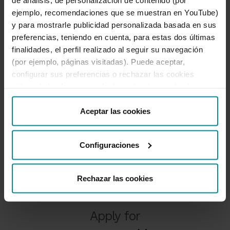
If the payment method is a check, you must
ejemplo, recomendaciones que se muestran en YouTube)
leave the field empty
y para mostrarle publicidad personalizada basada en sus
preferencias, teniendo en cuenta, para estas dos últimas
Mobile phone
finalidades, el perfil realizado al seguir su navegación
(por ejemplo, páginas visitadas). Puede aceptar,
configurar sus preferencias o rechazar las cookies
utilizando los botones incluidos más abajo o desde
“Detalles”. También puede obtener más información, así
como cambiar el consentimiento en cualquier momento
Aceptar las cookies
desde nuestra
Política de Cookies
.
Configuraciones
Rechazar las cookies
Apply for