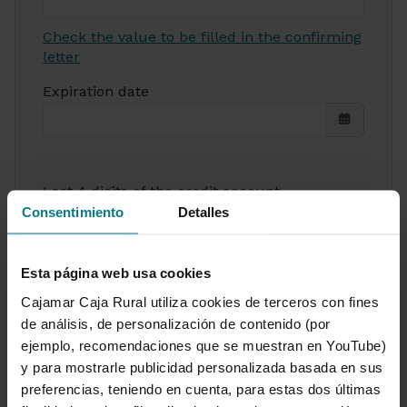
Check the value to be filled in the confirming
letter
Expiration date
Last 4 digits of the credit account
Consentimiento
Detalles
If the payment method is a check, you must
Esta página web usa cookies
leave the field empty
Cajamar Caja Rural utiliza cookies de terceros con fines
Mobile phone
de análisis, de personalización de contenido (por
ejemplo, recomendaciones que se muestran en YouTube)
y para mostrarle publicidad personalizada basada en sus
preferencias, teniendo en cuenta, para estas dos últimas