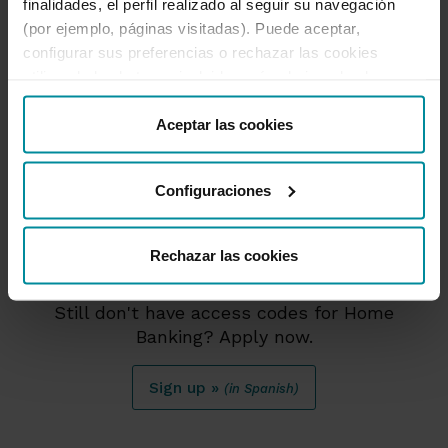
finalidades, el perfil realizado al seguir su navegación
(por ejemplo, páginas visitadas). Puede aceptar,
configurar sus preferencias o rechazar las cookies
utilizando los botones incluidos más abajo o desde
“Detalles”. También puede obtener más información, así
como cambiar el consentimiento en cualquier momento
Aceptar las cookies
desde nuestra
Política de Cookies
.
Configuraciones
Apply for
Rechazar las cookies
Home Banking
Still don't have access codes for Home
Banking? Apply now.
Sign up »
(in Spanish)