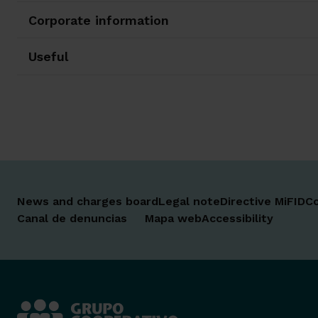
Corporate information
Useful
News and charges board
Legal note
Directive MiFID
Co
Canal de denuncias
Mapa web
Accessibility