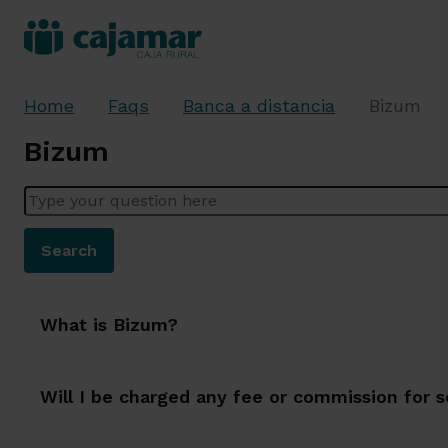
Home
Faqs
Banca a distancia
Bizum
Bizum
Enter your question here
Search
What is Bizum?
Will I be charged any fee or commission for 