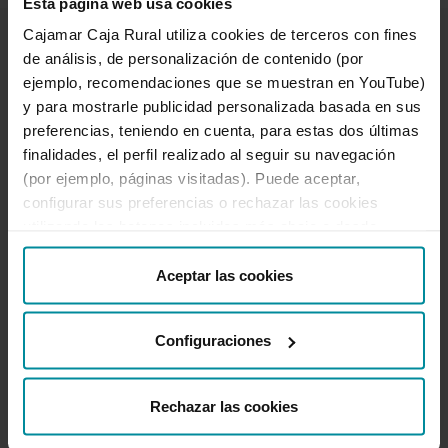
Esta página web usa cookies
Cajamar Caja Rural utiliza cookies de terceros con fines
de análisis, de personalización de contenido (por
ejemplo, recomendaciones que se muestran en YouTube)
y para mostrarle publicidad personalizada basada en sus
preferencias, teniendo en cuenta, para estas dos últimas
We can help you
finalidades, el perfil realizado al seguir su navegación
Complaints and claims
(por ejemplo, páginas visitadas). Puede aceptar,
Branches and ATMs
configurar sus preferencias o rechazar las cookies
Unlock online banking access
utilizando los botones incluidos más abajo o desde
950 18 33 13
“Detalles”. También puede obtener más información, así
como cambiar el consentimiento en cualquier momento
Aceptar las cookies
desde nuestra
Política de Cookies
.
Featured
Configuraciones
Corporate information
Rechazar las cookies
Useful