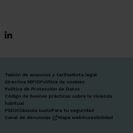
Ir a Facebook
Ir a X-twitter
Ir a Instagram
Ir a Linkedin
Ir a Youtube
Ir a Blogger
Ir a Vimeo
Tablón de anuncios y tarifas
Nota legal
Directiva MiFID
Política de cookies
Política de Protección de Datos
Código de buenas prácticas sobre la vivienda
habitual
PSD2
Cláusula suelo
Para tu seguridad
Canal de denuncias
Mapa web
Accesibilidad