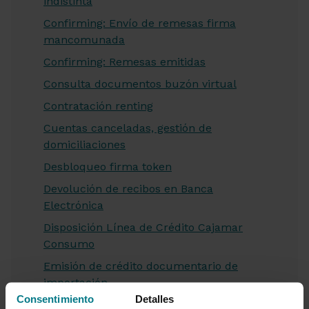
indistinta
Confirming: Envío de remesas firma
mancomunada
Confirming: Remesas emitidas
Consulta documentos buzón virtual
Contratación renting
Cuentas canceladas, gestión de
domiciliaciones
Desbloqueo firma token
Devolución de recibos en Banca
Electrónica
Disposición Línea de Crédito Cajamar
Consumo
Emisión de crédito documentario de
importación
Consentimiento
Detalles
Envío de documentación