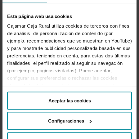
Envío de Hal Cash a través de Banca
Electrónica
Esta página web usa cookies
Financiación movimientos de la cuenta
Cajamar Caja Rural utiliza cookies de terceros con fines
de análisis, de personalización de contenido (por
Firma de documentos pendientes
ejemplo, recomendaciones que se muestran en YouTube)
Firma operación con firma token
y para mostrarle publicidad personalizada basada en sus
Generación de remesas de Confirming
preferencias, teniendo en cuenta, para estas dos últimas
finalidades, el perfil realizado al seguir su navegación
Gestión de contraseñas
(por ejemplo, páginas visitadas). Puede aceptar,
Ingreso de cheques
configurar sus preferencias o rechazar las cookies
Liquidación de tarjetas de crédito
utilizando los botones incluidos más abajo o desde
“Detalles”. También puede obtener más información, así
Pago de recibos B2B
como cambiar el consentimiento en cualquier momento
Aceptar las cookies
Pago de tasas de selectividad
desde nuestra
Política de Cookies
.
Pago de tributos
Configuraciones
Personalización cajero
Personalización de tarjeta