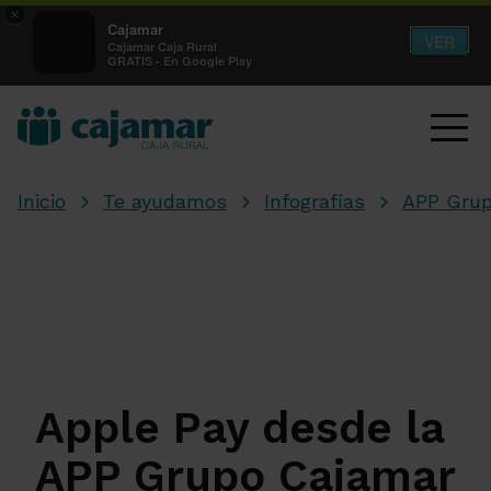
×
Cajamar
VER
Cajamar Caja Rural
GRATIS - En Google Play
Inicio
Te ayudamos
Infografías
APP Grup
Apple Pay desde la
APP Grupo Cajamar