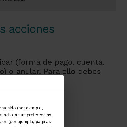
es acciones
icar (forma de pago, cuenta,
) o anular. Para ello debes
bre la tabla.
ontenido (por ejemplo,
asada en sus preferencias,
ación (por ejemplo, páginas