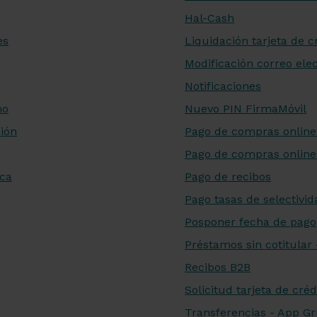
Hal-Cash
es
Liquidación tarjeta de c
Modificación correo ele
Notificaciones
mo
Nuevo PIN FirmaMóvil
ión
Pago de compras online
Pago de compras online
ica
Pago de recibos
Pago tasas de selectivi
Posponer fecha de pago
Préstamos sin cotitula
Recibos B2B
Solicitud tarjeta de créd
Transferencias - App G