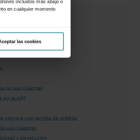
botones incluidos más abajo o
nto en cualquier momento
Aceptar las cookies
 CAJAMAR
p
App Grupo Cajamar
a en la APP
e compra con tarjeta de crédito
 Grupo Cajamar
cional y Devolución