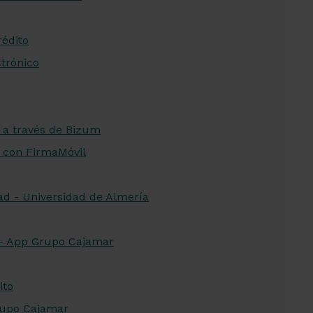
rédito
ctrónico
 a través de Bizum
 con FirmaMóvil
dad - Universidad de Almería
r - App Grupo Cajamar
ito
rupo Cajamar