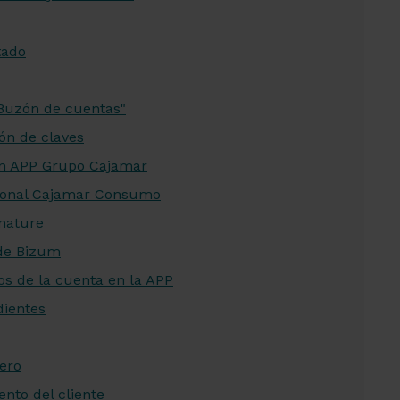
tado
Buzón de cuentas"
ón de claves
en APP Grupo Cajamar
rsonal Cajamar Consumo
nature
de Bizum
s de la cuenta en la APP
ientes
jero
nto del cliente