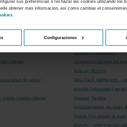
nfigurar sus preferencias o rechazar las cookies utilizando los 
uede obtener más información, así como cambiar el consentimie
ookies
.
es
Configuraciones
AYUDA APP GRUPO
Activa el PagoMóvil
del cliente
Activación tarjeta en Ap
Alta en Bizum
capacidad de obrar
Alta Pack Wefferent - 
Anular (bloquear) tarjet
r como nuevo cliente
Apagar Tarjeta
Aplazamiento de pago d
Apple Pay desde la App
Bizum - Información adi