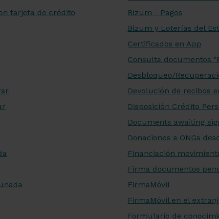
 tarjeta de crédito
Bizum - Pagos
Bizum y Loterías del Es
Certificados en App
Consulta documentos "
Desbloqueo/Recuperaci
rar
Devolución de recibos 
ar
Disposición Crédito Pe
Documents awaiting sig
Donaciones a ONGs des
da
Financiación movimiento
Firma documentos pend
munada
FirmaMóvil
FirmaMóvil en el extran
Formulario de conocimie