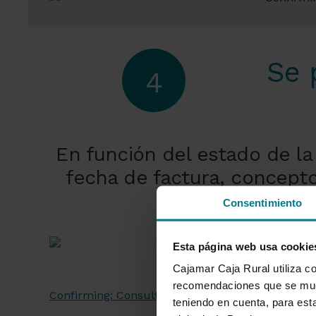
Se 
4
En función del estado de la
fecha de factura, concepto
pinchar sobr
Consentimiento
Esta página web usa cookie
Cajamar Caja Rural utiliza co
recomendaciones que se mues
Confirming: Consulta facturas y fondos a pagar -
teniendo en cuenta, para esta