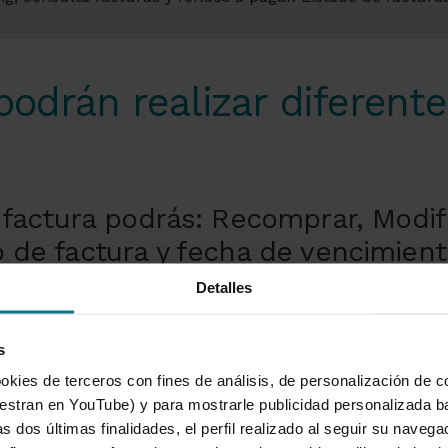
podrán realizar diferent
 factura podrás: Recomprar, Modif
 de factura y fecha de vencimiento
e el enlace del dato habilitado so
Detalles
s
okies de terceros con fines de análisis, de personalización de c
tran en YouTube) y para mostrarle publicidad personalizada b
 Infografía en PDF
(PDF 750,28 KB.)
s dos últimas finalidades, el perfil realizado al seguir su naveg