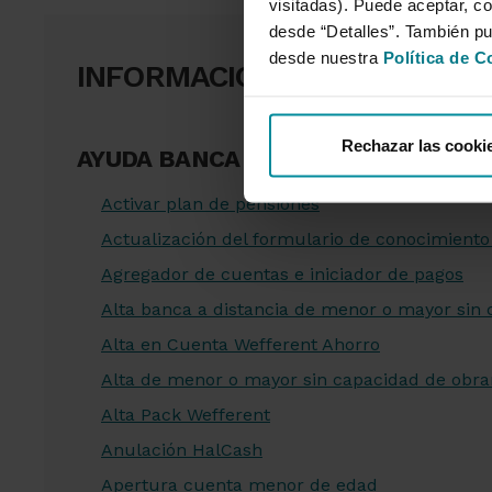
visitadas). Puede aceptar, co
desde “Detalles”. También p
desde nuestra
Política de C
INFORMACIÓN RELACIONADA
Rechazar las cooki
AYUDA BANCA ELECTRÓNICA
Activar plan de pensiones
Actualización del formulario de conocimiento 
Agregador de cuentas e iniciador de pagos
Alta banca a distancia de menor o mayor sin 
Alta en Cuenta Wefferent Ahorro
Alta de menor o mayor sin capacidad de obra
Alta Pack Wefferent
Anulación HalCash
Apertura cuenta menor de edad