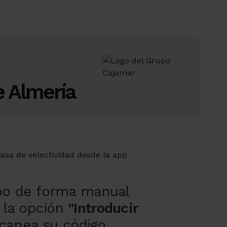
e Almería
bo de forma manual
 la opción
"Introducir
canea su código.