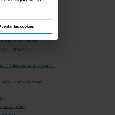
rédito
ctrónico
Aceptar las cookies
 a través de Bizum
 con FirmaMóvil
dad - Universidad de Almería
r - App Grupo Cajamar
ito
rupo Cajamar
 Cajamar