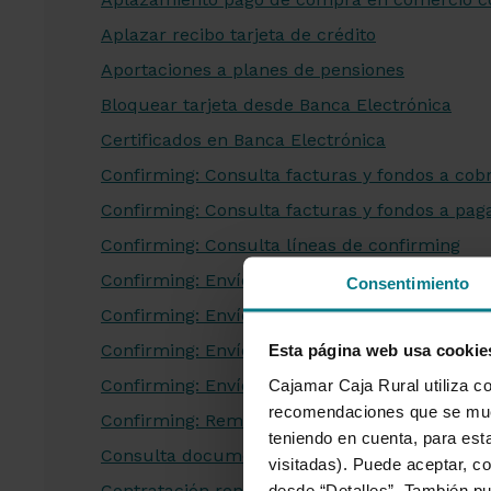
Aplazar recibo tarjeta de crédito
Aportaciones a planes de pensiones
Bloquear tarjeta desde Banca Electrónica
Certificados en Banca Electrónica
Confirming: Consulta facturas y fondos a cob
Confirming: Consulta facturas y fondos a pag
Confirming: Consulta líneas de confirming
Confirming: Envío de remesas duplicadas
Consentimiento
Confirming: Envío de remesas firma combina
Confirming: Envío de remesas firma indistinta
Esta página web usa cookie
Confirming: Envío de remesas firma manco
Cajamar Caja Rural utiliza co
recomendaciones que se mues
Confirming: Remesas emitidas
teniendo en cuenta, para esta
Consulta documentos buzón virtual
visitadas). Puede aceptar, co
Contratación renting
desde “Detalles”. También p