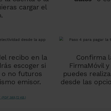
ieras cargar el
.
el recibo en la
Confirma l
drás escoger si
FirmaMóvil 
 o no futuros
puedes realiza
ismo emisor.
desde las opci
F
(PDF 389,72 KB.)