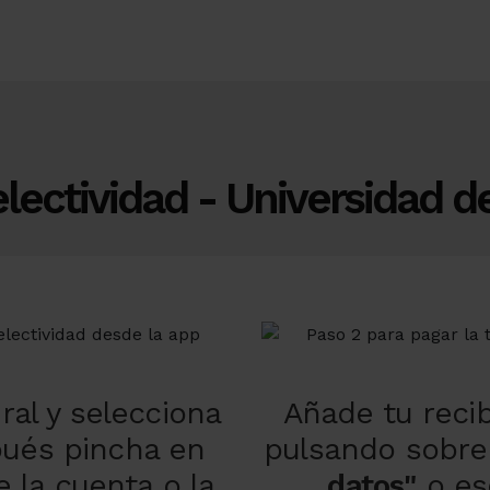
lectividad - Universidad d
ral y selecciona
Añade tu reci
ués pincha en
pulsando sobre
e la cuenta o la
datos"
o es