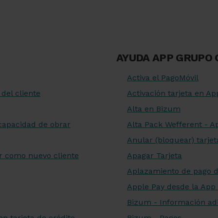
AYUDA APP GRUPO
Activa el PagoMóvil
del cliente
Activación tarjeta en Ap
Alta en Bizum
capacidad de obrar
Alta Pack Wefferent - 
Anular (bloquear) tarjet
r como nuevo cliente
Apagar Tarjeta
Aplazamiento de pago d
Apple Pay desde la App
Bizum - Información adi
 tarjeta de crédito
Bizum - Pagos