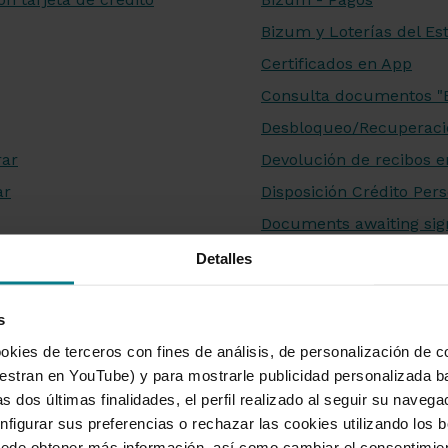
Bizum y Loterías del Es
Certificados en App
Consulta documentos "
Desbloqueo/Recuperaci
rar
Devolución de recibos 
ar
Disposición Crédito Pe
Documents awaiting sig
Donaciones a ONGs des
Detalles
da
Financiación movimiento
Firma documentos pend
s
munada
okies de terceros con fines de análisis, de personalización de c
FirmaMóvil
tran en YouTube) y para mostrarle publicidad personalizada b
FirmaMóvil en el extran
s dos últimas finalidades, el perfil realizado al seguir su naveg
Formulario de conocimie
nfigurar sus preferencias o rechazar las cookies utilizando los 
uede obtener más información, así como cambiar el consentimie
Hal-Cash