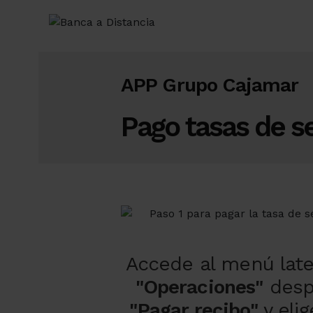
APP Grupo Cajamar
Pago tasas de se
Accede al menú late
"Operaciones"
desp
"Pagar recibo"
y elig