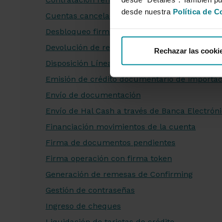
desde nuestra
Política de C
Cuentas canceladas, gestión de domiciliacion
Desbloqueo firma token
Devolución de recibos en Banca Electrónica
Rechazar las cooki
Disposición Línea de Crédito Cajamar Consu
Emisión de crédito documentario de importac
Envío de documentación
Envío de Hal Cash a través de Banca Electrón
Financiación movimientos de la cuenta
Firma de documentos pendientes
Firma operación con firma token
Generación de remesas de Confirming
Gestión de contraseñas
Ingreso de cheques
Liquidación de tarjetas de crédito