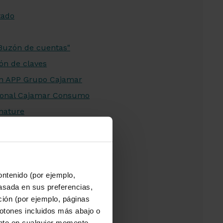
tado
Buzón de cuentas"
ón de claves
en APP Grupo Cajamar
rsonal Cajamar Consumo
nature
de Bizum
s de la cuenta en la APP
ientes
ontenido (por ejemplo,
asada en sus preferencias,
jero
ación (por ejemplo, páginas
nto del cliente
botones incluidos más abajo o
nto en cualquier momento