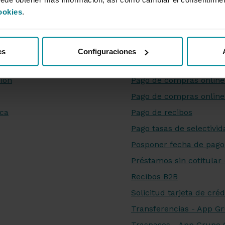
ookies
.
es
Liquidación tarjeta de c
Modificación correo ele
Notificaciones
es
Configuraciones
mo
Nuevo PIN FirmaMóvil
ión
Pago de compras online
Pago de compras online
ica
Pago de recibos
Pago tasas de selectivi
Posponer fecha de pago
Préstamos sin cotitula
Recibos B2B
Solicitud tarjeta de créd
Transferencias - App G
Traspasos - App Grupo