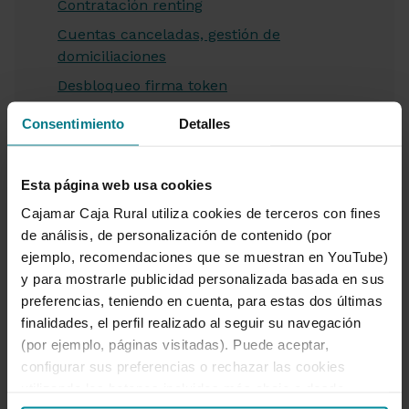
Contratación renting
Cuentas canceladas, gestión de
domiciliaciones
Desbloqueo firma token
Devolución de recibos en Banca
Consentimiento
Detalles
Electrónica
Disposición Línea de Crédito Cajamar
Esta página web usa cookies
Consumo
Cajamar Caja Rural utiliza cookies de terceros con fines
Emisión de crédito documentario de
de análisis, de personalización de contenido (por
importación
ejemplo, recomendaciones que se muestran en YouTube)
Envío de documentación
y para mostrarle publicidad personalizada basada en sus
Envío de Hal Cash a través de Banca
preferencias, teniendo en cuenta, para estas dos últimas
Electrónica
finalidades, el perfil realizado al seguir su navegación
(por ejemplo, páginas visitadas). Puede aceptar,
Financiación movimientos de la cuenta
configurar sus preferencias o rechazar las cookies
Firma de documentos pendientes
utilizando los botones incluidos más abajo o desde
Firma operación con firma token