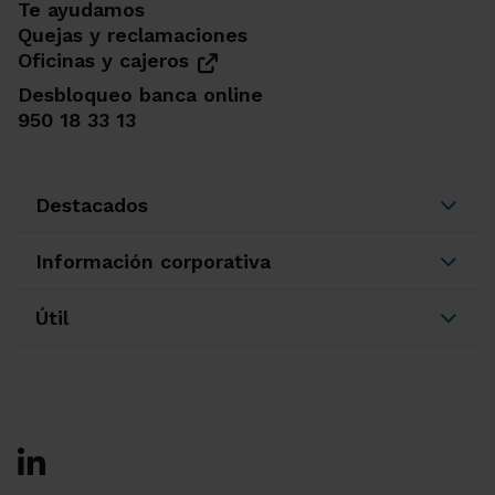
Te ayudamos
Quejas y reclamaciones
Oficinas y cajeros
Desbloqueo banca online
950 18 33 13
Destacados
Información corporativa
Útil
Ir a Facebook
Ir a X-twitter
Ir a Instagram
Ir a Linkedin
Ir a Youtube
Ir a Blogger
Ir a Vimeo