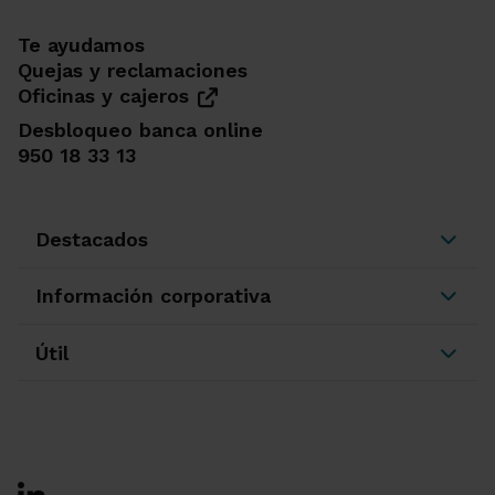
Te ayudamos
Quejas y reclamaciones
Oficinas y cajeros
Desbloqueo banca online
950 18 33 13
Destacados
Información corporativa
Útil
Ir a Facebook
Ir a X-twitter
Ir a Instagram
Ir a Linkedin
Ir a Youtube
Ir a Blogger
Ir a Vimeo