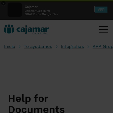
×
Cajamar
VER
Cajamar Caja Rural
GRATIS - En Google Play
Inicio
Te ayudamos
Infografías
APP Grup
Help for
Documents