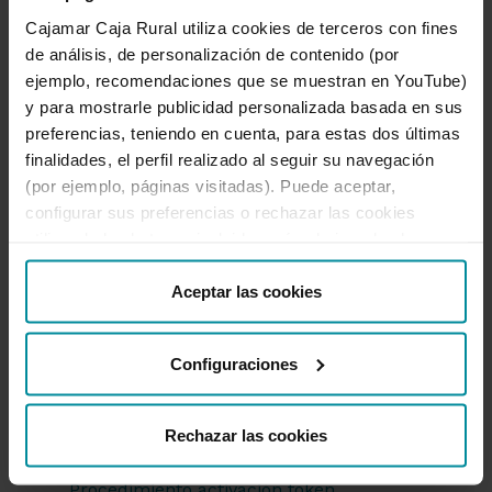
Cajamar Caja Rural utiliza cookies de terceros con fines
Firma operación con firma token
de análisis, de personalización de contenido (por
Generación de remesas de Confirming
ejemplo, recomendaciones que se muestran en YouTube)
Gestión de contraseñas
y para mostrarle publicidad personalizada basada en sus
preferencias, teniendo en cuenta, para estas dos últimas
Ingreso de cheques
finalidades, el perfil realizado al seguir su navegación
Liquidación de tarjetas de crédito
(por ejemplo, páginas visitadas). Puede aceptar,
Pago de recibos B2B
configurar sus preferencias o rechazar las cookies
utilizando los botones incluidos más abajo o desde
Pago de tasas de selectividad
“Detalles”. También puede obtener más información, así
Pago de tributos
como cambiar el consentimiento en cualquier momento
Aceptar las cookies
Personalización cajero
desde nuestra
Política de Cookies
.
Personalización de tarjeta
Configuraciones
Préstamos agrupación de deudas
Préstamos con cotitular
Rechazar las cookies
Préstamos sin cotitular
Procedimiento activación token