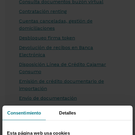
Consulta documentos buzón virtual
Contratación renting
Cuentas canceladas, gestión de
domiciliaciones
Desbloqueo firma token
Devolución de recibos en Banca
Electrónica
Disposición Línea de Crédito Cajamar
Consumo
Emisión de crédito documentario de
importación
Envío de documentación
Envío de Hal Cash a través de Banca
Consentimiento
Detalles
Electrónica
Financiación movimientos de la cuenta
Esta página web usa cookies
Firma de documentos pendientes