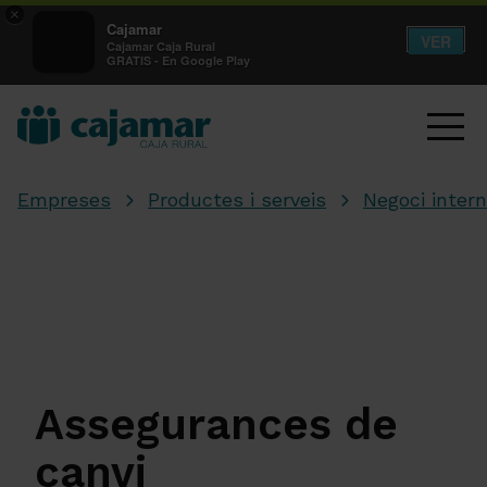
×
Cajamar
VER
Cajamar Caja Rural
GRATIS - En Google Play
Empreses
Productes i serveis
Negoci intern
Assegurances de
canvi