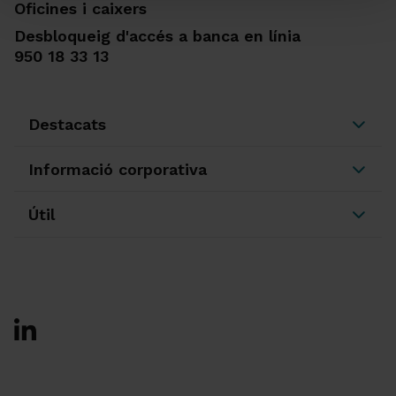
Oficines i caixers
Desbloqueig d'accés a banca en línia
950 18 33 13
Destacats
Informació corporativa
Útil
Ir a Facebook
Ir a X-twitter
Ir a Instagram
Ir a Linkedin
Ir a Youtube
Ir a Blogger
Ir a Vimeo