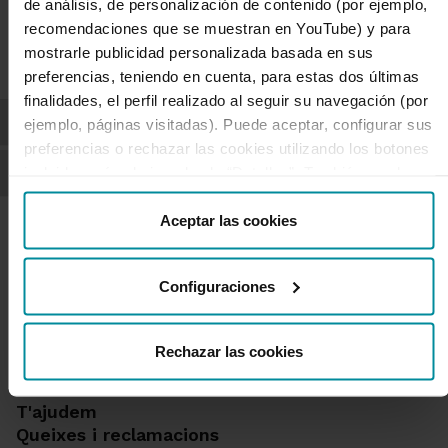
de análisis, de personalización de contenido (por ejemplo,
Comerç Exterior (inclosa la persona jurídica)
recomendaciones que se muestran en YouTube) y para
hagin rebut la informació precontractual.
mostrarle publicidad personalizada basada en sus
Tipus d'assegurances
preferencias, teniendo en cuenta, para estas dos últimas
finalidades, el perfil realizado al seguir su navegación (por
1.
Assegurances de canvi tancat
ejemplo, páginas visitadas). Puede aceptar, configurar sus
preferencias o rechazar las cookies utilizando los botones
2.
Assegurança de canvi obert
incluidos más abajo o desde “Detalles”. También puede
obtener más información, así como cambiar el
consentimiento en cualquier momento desde nuestra
Aceptar las cookies
Política de Cookies
.
Configuraciones
Rechazar las cookies
T'ajudem
Queixes i reclamacions