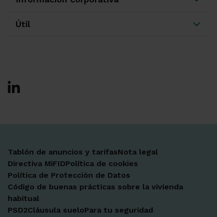
Útil
Ir a Facebook
Ir a X-twitter
Ir a Instagram
Ir a Linkedin
Ir a Youtube
Ir a Blogger
Ir a Vimeo
Tablón de anuncios y tarifas
Nota legal
Directiva MiFID
Política de cookies
Política de Protección de Datos
Código de buenas prácticas sobre la vivienda
habitual
PSD2
Cláusula suelo
Para tu seguridad