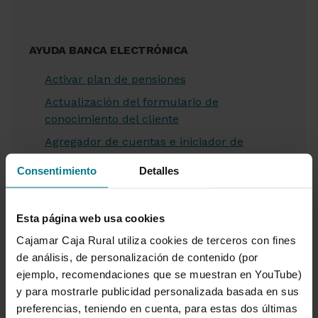
AYUDA BANCA ELECTRÓNICA
Activar plan de pensiones
Actualización del formulario de
conocimiento del cliente
Agregador de cuentas e iniciador de
pagos
Consentimiento
Detalles
Alta banca a distancia de menor o mayor
sin capacidad de obrar
Esta página web usa cookies
Alta en Cuenta Wefferent Ahorro
Cajamar Caja Rural utiliza cookies de terceros con fines
Alta de menor o mayor sin capacidad de
de análisis, de personalización de contenido (por
obrar como nuevo cliente
ejemplo, recomendaciones que se muestran en YouTube)
Alta Pack Wefferent
y para mostrarle publicidad personalizada basada en sus
Anulación HalCash
preferencias, teniendo en cuenta, para estas dos últimas