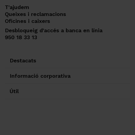
T'ajudem
Queixes i reclamacions
Oficines i caixers
Desbloqueig d'accés a banca en línia
950 18 33 13
Destacats
Informació corporativa
Útil
Ir a Facebook
Ir a X-twitter
Ir a Instagram
Ir a Linkedin
Ir a Youtube
Ir a Blogger
Ir a Vimeo