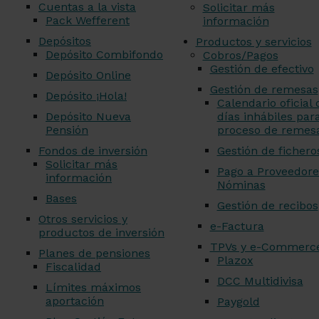
Cuentas a la vista
Solicitar más
Pack Wefferent
información
Depósitos
Productos y servicios
Depósito Combifondo
Cobros/Pagos
Gestión de efectivo
Depósito Online
Gestión de remesas
Depósito ¡Hola!
Calendario oficial 
Depósito Nueva
días inhábiles para
Pensión
proceso de remes
Fondos de inversión
Gestión de fichero
Solicitar más
Pago a Proveedore
información
Nóminas
Bases
Gestión de recibos
Otros servicios y
e-Factura
productos de inversión
TPVs y e-Commerc
Planes de pensiones
Plazox
Fiscalidad
DCC Multidivisa
Límites máximos
aportación
Paygold