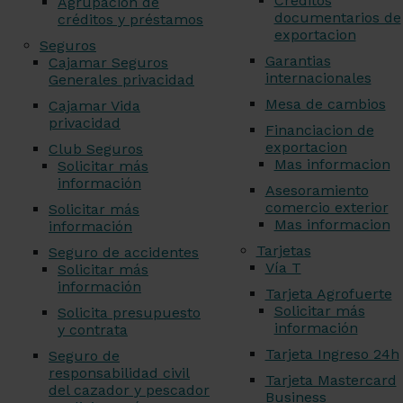
Creditos
Agrupación de
documentarios de
créditos y préstamos
exportacion
Seguros
Garantias
Cajamar Seguros
internacionales
Generales privacidad
Mesa de cambios
Cajamar Vida
privacidad
Financiacion de
exportacion
Club Seguros
Mas informacion
Solicitar más
información
Asesoramiento
comercio exterior
Solicitar más
Mas informacion
información
Tarjetas
Seguro de accidentes
Vía T
Solicitar más
información
Tarjeta Agrofuerte
Solicitar más
Solicita presupuesto
información
y contrata
Tarjeta Ingreso 24h
Seguro de
responsabilidad civil
Tarjeta Mastercard
del cazador y pescador
Business