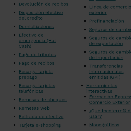
Devolución de recibos
Línea de comerci
Disposición efectivo
exterior
del crédito
Prefinanciación
Domiciliaciones
Seguros de cambi
Efectivo de
Seguros de cambi
emergencia (Hal
de exportación
Cash)
Seguros de cambi
Pago de tributos
de importación
Pago de recibos
Transferencias
Recarga tarjeta
internacionales
prepago
emitidas (GPI)
Recarga tarjetas
Herramientas
telefónicas
interactivas
Formación Expres
Remesas de cheques
Comercio Exterior
Remesas web
¿Qué Incoterm® d
usar?
Retirada de efectivo
Monográficos
Tarjeta e-shopping