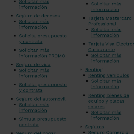
Solicitar más
Solicitar más
información
información
Seguro de decesos
Tarjeta Mastercard
Solicitar más
Professional
información
Solicitar más
información
Solicita presupuesto
y contrata
Tarjeta Visa Electro
Carburante
Solicitar más
Solicitar más
información PROMO
información
Seguro de vida
Renting
Solicitar más
Renting vehículos
información
Solicitar más
Solicita presupuesto
información
y contrata
Renting bienes de
Seguro del automóvil
equipo y placas
Solicitar más
solares
información
Solicitar más
información
Simula presupuesto
contrata
Seguros
Seguro Comercio
Seguro del hogar