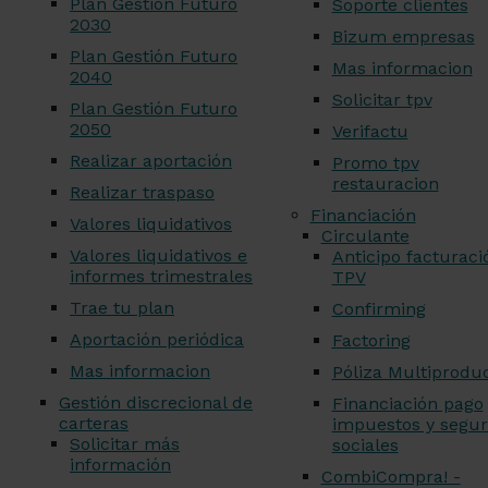
Plan Gestión Futuro
Soporte clientes
2030
Bizum empresas
Plan Gestión Futuro
Mas informacion
2040
Solicitar tpv
Plan Gestión Futuro
2050
Verifactu
Realizar aportación
Promo tpv
restauracion
Realizar traspaso
Financiación
Valores liquidativos
Circulante
Valores liquidativos e
Anticipo facturaci
informes trimestrales
TPV
Trae tu plan
Confirming
Aportación periódica
Factoring
Mas informacion
Póliza Multiprodu
Gestión discrecional de
Financiación pago
carteras
impuestos y segur
Solicitar más
sociales
información
CombiCompra! -