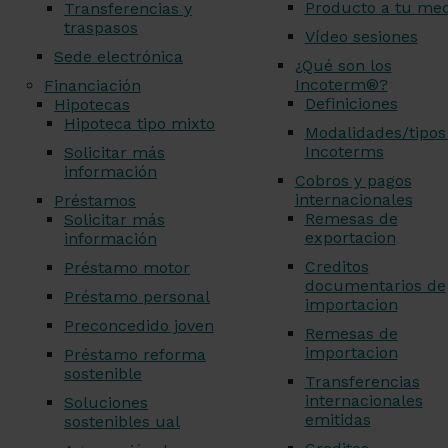
Producto a tu me
Transferencias y
traspasos
Vídeo sesiones
Sede electrónica
¿Qué son los
Incoterm®?
Financiación
Definiciones
Hipotecas
Hipoteca tipo mixto
Modalidades/tipos
Incoterms
Solicitar más
información
Cobros y pagos
internacionales
Préstamos
Remesas de
Solicitar más
exportacion
información
Creditos
Préstamo motor
documentarios de
Préstamo personal
importacion
Preconcedido joven
Remesas de
importacion
Préstamo reforma
sostenible
Transferencias
internacionales
Soluciones
emitidas
sostenibles ual