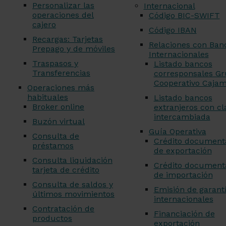
Personalizar las
Internacional
operaciones del
Código BIC-SWIFT
cajero
Código IBAN
Recargas: Tarjetas
Relaciones con Ban
Prepago y de móviles
Internacionales
Traspasos y
Listado bancos
Transferencias
corresponsales G
Cooperativo Caja
Operaciones más
habituales
Listado bancos
Broker online
extranjeros con cl
intercambiada
Buzón virtual
Guía Operativa
Consulta de
Crédito document
préstamos
de exportación
Consulta liquidación
Crédito document
tarjeta de crédito
de importación
Consulta de saldos y
Emisión de garant
últimos movimientos
internacionales
Contratación de
Financiación de
productos
exportación