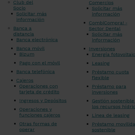
Club del
Comercios
Socio
Solicitar más
Solicitar más
información
información
CombiCompra! -
Banca a
Sector Dental
distancia
Solicitar más
Banca electrónica
información
Banca móvil
Inversiones
Bizum
Energía fotovoltai
Pago con el móvil
Leasing
Banca telefónica
Préstamo cuota
flexible
Cajeros
Operaciones con
Préstamo para
tarjeta de crédito
inversiones
Ingresos y Depósitos
Gestión sostenible
los recursos hídri
Operaciones y
funciones cajeros
Linea de leasing
Otras formas de
Préstamo movilid
operar
sostenible